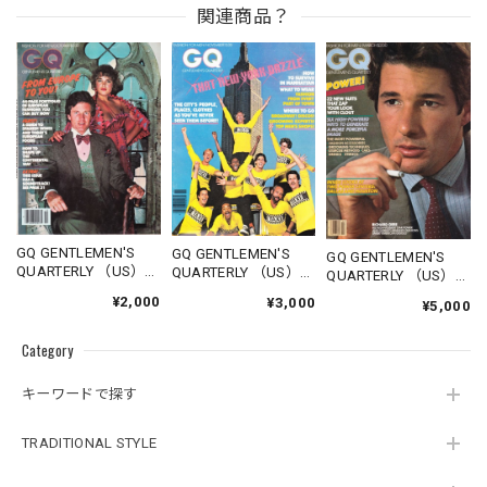
関連商品？
GQ GENTLEMEN'S
GQ GENTLEMEN'S
GQ GENTLEMEN'S
QUARTERLY （US）
QUARTERLY （US）
QUARTERLY （US）
1977.10
1978.11
1980.03
¥2,000
¥3,000
¥5,000
Category
キーワードで探す
TRADITIONAL STYLE