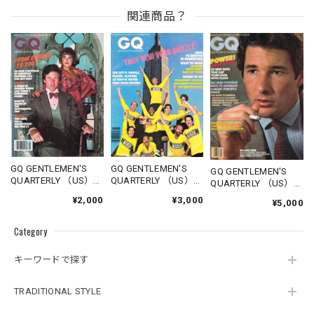
関連商品？
GQ GENTLEMEN'S
GQ GENTLEMEN'S
GQ GENTLEMEN'S
QUARTERLY （US）
QUARTERLY （US）
QUARTERLY （US）
1977.10
1978.11
1980.03
¥2,000
¥3,000
¥5,000
Category
キーワードで探す
TRADITIONAL STYLE