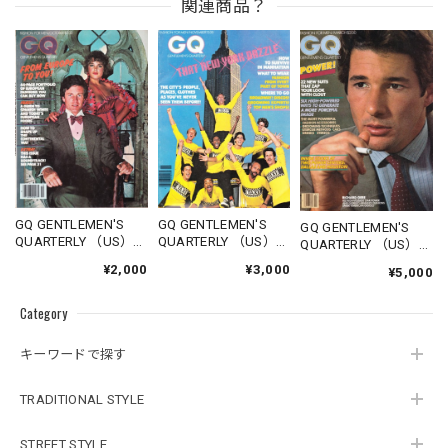
関連商品？
GQ GENTLEMEN'S
GQ GENTLEMEN'S
GQ GENTLEMEN'S
QUARTERLY （US）
QUARTERLY （US）
QUARTERLY （US）
1977.10
1978.11
1980.03
¥2,000
¥3,000
¥5,000
Category
キーワードで探す
TRADITIONAL STYLE
STREET STYLE