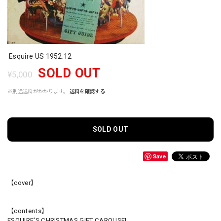
Esquire US 1952.12
SOLD OUT
¥5,000
※別途送料がかかります。
送料を確認する
SOLD OUT
Save
【cover】
【contents】
ESQUIRE'S CHRISTMAS GIFT CAROUSEL