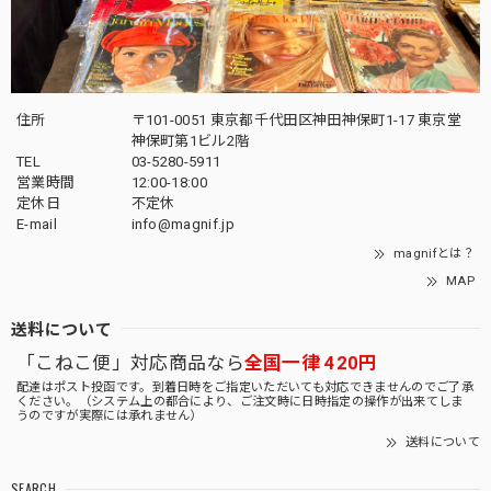
住所
〒101-0051 東京都千代田区神田神保町1-17 東京堂
神保町第1ビル2階
TEL
03-5280-5911
営業時間
12:00-18:00
定休日
不定休
E-mail
info@magnif.jp
magnifとは？
MAP
送料について
「こねこ便」対応商品なら
全国一律 420円
配達はポスト投函です。到着日時をご指定いただいても対応できませんのでご了承
ください。（システム上の都合により、ご注文時に日時指定の操作が出来てしま
うのですが実際には承れません）
送料について
SEARCH