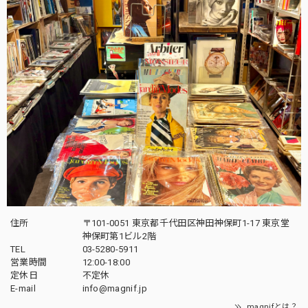
住所
〒101-0051 東京都千代田区神田神保町1-17 東京堂
神保町第1ビル2階
TEL
03-5280-5911
営業時間
12:00-18:00
定休日
不定休
E-mail
info@magnif.jp
magnifとは？