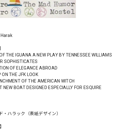
 Harak
s】
 OF THE IGUANA A NEW PLAY BY TENNESSEE WILLIAMS
R SOPHISTICATES
TION OF ELEGANCE ABROAD
 ON THE JFK LOOK
NCHMENT OF THE AMERICAN WITCH
T NEW BOAT DESIGNED ESPECIALLY FOR ESQUIRE
ド・ハラック（表紙デザイン）
n】