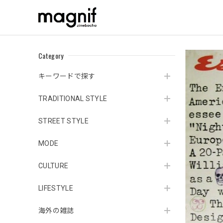
Category
キーワードで探す
TRADITIONAL STYLE
STREET STYLE
MODE
CULTURE
LIFESTYLE
海外の雑誌