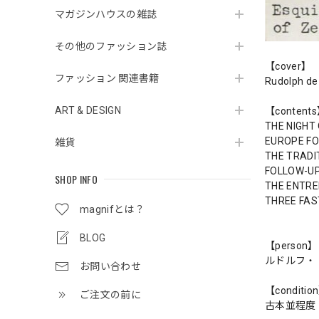
マガジンハウスの雑誌
その他のファッション誌
【cover】
ファッション 関連書籍
Rudolph de
ART & DESIGN
【content
THE NIGHT
EUROPE FO
雑貨
THE TRADI
FOLLOW-UP
SHOP INFO
THE ENTRE
THREE FAS
magnifとは？
BLOG
【person】
ルドルフ・
お問い合わせ
【conditio
ご注文の前に
古本並程度