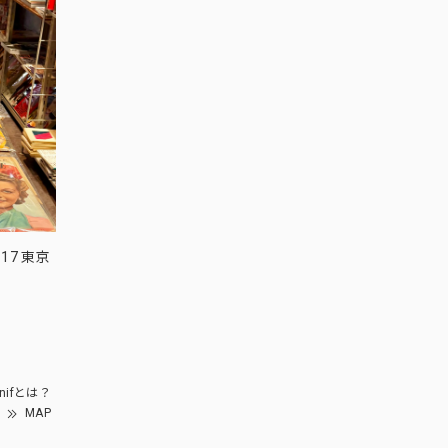
17 東京
nifとは？
MAP