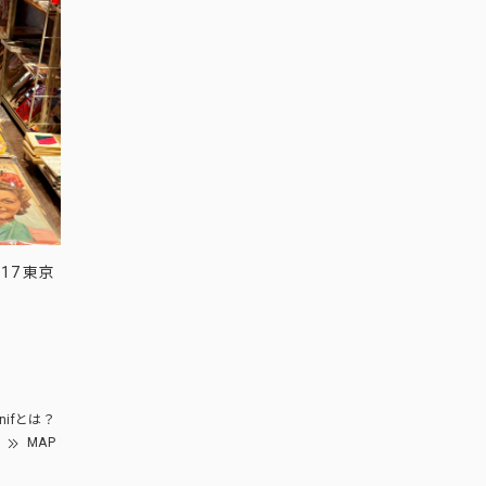
17 東京
nifとは？
MAP