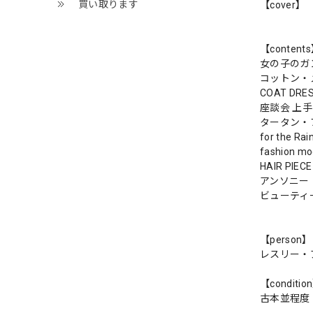
買い取ります
【cover】
【content
女の子のガ
コットン・
COAT DRES
座談会 上
タータン・
for the
fashion
HAIR PIECE
アンソニー
ビューティ
【person】
レスリー・
【conditio
古本並程度