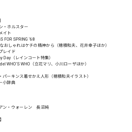
s】
ン・ホルスター
メイト
S FOR SPRING '68
手なおしゃれはケチの精神から（穂積和夫、花井幸子ほか）
プレイド
 Rainy Day（レインコート特集）
 model WHO'S WHO（立花マリ、小川ローザほか）
・パーキンス着せかえ人形（穂積和夫イラスト）
ー小辞典
アン・ウォーレン 長沼純
n】