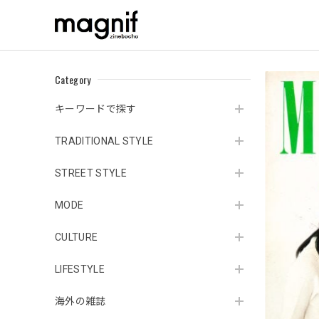
Category
キーワードで探す
TRADITIONAL STYLE
STREET STYLE
MODE
CULTURE
LIFESTYLE
海外の雑誌