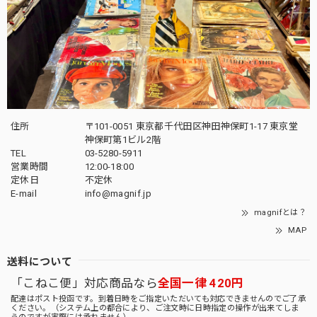
住所
〒101-0051 東京都千代田区神田神保町1-17 東京堂
神保町第1ビル2階
TEL
03-5280-5911
営業時間
12:00-18:00
定休日
不定休
E-mail
info@magnif.jp
magnifとは？
MAP
送料について
「こねこ便」対応商品なら
全国一律 420円
配達はポスト投函です。到着日時をご指定いただいても対応できませんのでご了承
ください。（システム上の都合により、ご注文時に日時指定の操作が出来てしま