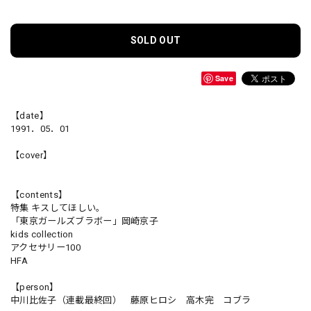
SOLD OUT
Save
【date】
1991．05．01
【cover】
【contents】
特集 キスしてほしい。
「東京ガールズブラボー」岡崎京子
kids collection
アクセサリー100
HFA
【person】
中川比佐子（連載最終回） 藤原ヒロシ 高木完 コブラ