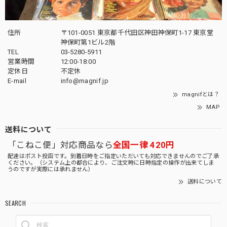
住所
〒101-0051 東京都千代田区神田神保町1-17 東京堂
神保町第1ビル2階
TEL
03-5280-5911
営業時間
12:00-18:00
定休日
不定休
E-mail
info@magnif.jp
magnifとは？
MAP
送料について
「こねこ便」対応商品なら
全国一律 420円
配達はポスト投函です。到着日時をご指定いただいても対応できませんのでご了承
ください。（システム上の都合により、ご注文時に日時指定の操作が出来てしま
うのですが実際には承れません）
送料について
SEARCH