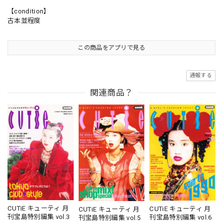
【condition】
古本並程度
この商品をアプリで見る
通報する
関連商品？
CUTiE キューティ 月
CUTiE キューティ 月
CUTiE キューティ 月
刊宝島特別編集 vol.3
刊宝島特別編集 vol.6
刊宝島特別編集 vol.5