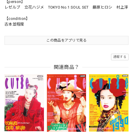
【person】
レゼルブ 立花ハジメ TOKYO No.1 SOUL SET 藤原ヒロシ 村上淳
【condition】
古本並程度
この商品をアプリで見る
通報する
関連商品？