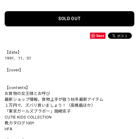
SOLD OUT
Save
【date】
1991．11．01
【cover】
【contents】
お買物の女王様とお呼び
最新ショップ情報、買物上手が狙う秋冬最新アイテム
１万円で、ズバリ買いましょう！（高橋盾ほか）
「東京ガールズブラボー」岡崎京子
CUTIE KIDS COLLECTION
靴カタログ100!!
HFA