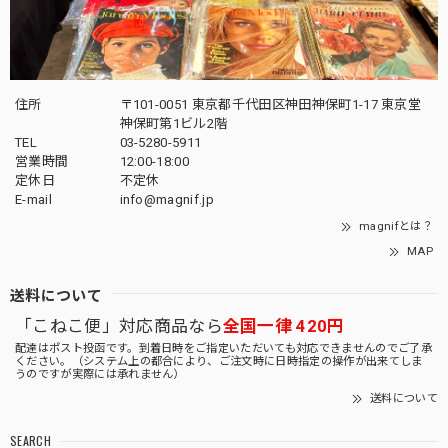
住所
〒101-0051 東京都千代田区神田神保町1-17 東京堂
神保町第1ビル2階
TEL
03-5280-5911
営業時間
12:00-18:00
定休日
不定休
E-mail
info@magnif.jp
magnifとは？
MAP
送料について
「こねこ便」対応商品なら
全国一律 420円
配達はポスト投函です。到着日時をご指定いただいても対応できませんのでご了承
ください。（システム上の都合により、ご注文時に日時指定の操作が出来てしま
うのですが実際には承れません）
送料について
SEARCH