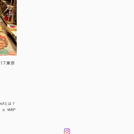
17 東京
nifとは？
MAP