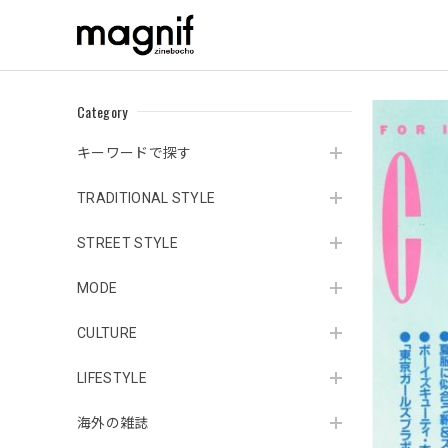
Category
キーワードで探す
TRADITIONAL STYLE
STREET STYLE
MODE
CULTURE
LIFESTYLE
海外の雑誌