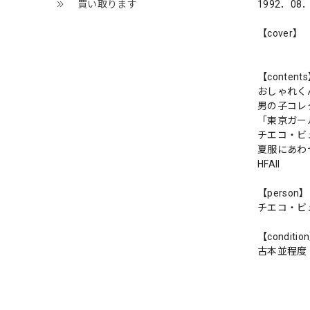
買い取ります
1992．08
【cover】
【content
おしゃれく
男の子コレ
「東京ガー
チエコ・ビ
夏服にあわ
HFAII
【person】
チエコ・ビ
【conditio
古本並程度