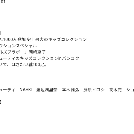
．01
s】
ん1000人登場 史上最大のキッズコレクション
クションスペシャル
ルズブラボー」岡崎京子
ューティのキッズコレクションinバンコク
せて、はきたい靴100足。
ューティ NAHKI 渡辺満里奈 本木雅弘 藤原ヒロシ 高木完 シ
n】