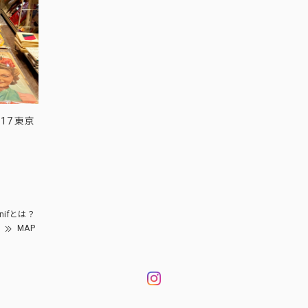
17 東京
nifとは？
MAP