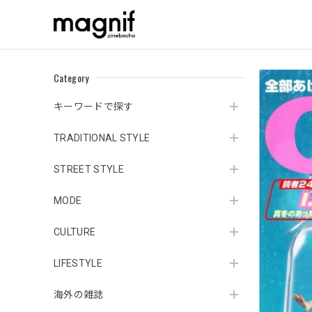
Category
キーワードで探す
TRADITIONAL STYLE
STREET STYLE
MODE
CULTURE
LIFESTYLE
海外の雑誌