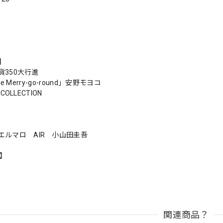
s】
貨350大行進
 the Merry-go-round」安野モヨコ
S COLLECTION
エルマロ AIR 小山田圭吾
n】
関連商品？