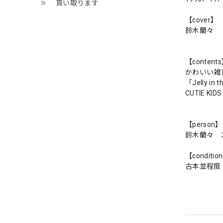
買い取ります
【cover】
鈴木蘭々
【content
かわいい雑
「Jelly in
CUTIE KID
【person】
鈴木蘭々 
【conditio
古本並程度