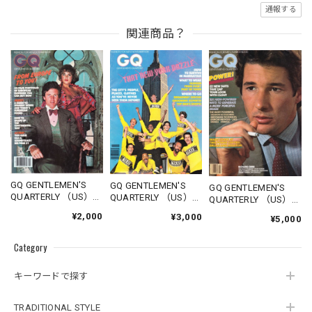
通報する
関連商品？
GQ GENTLEMEN'S
GQ GENTLEMEN'S
GQ GENTLEMEN'S
QUARTERLY （US）
QUARTERLY （US）
QUARTERLY （US）
1977.10
1978.11
1980.03
¥2,000
¥3,000
¥5,000
Category
キーワードで探す
TRADITIONAL STYLE