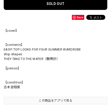
SOLD OUT
Save
【cover】
【contents】
EASY! TOP LOOKS FOR YOUR SUMMER WARDROBE
ship shapes
THEY TAKE TO THE WATER（腕時計）
【person】
【condition】
古本並程度
この商品をアプリで見る