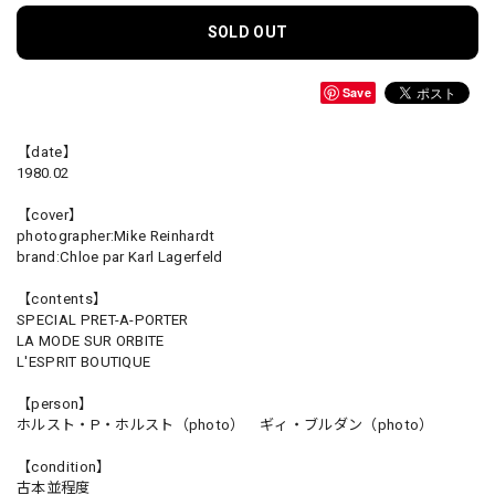
SOLD OUT
Save
【date】
1980.02
【cover】
photographer:Mike Reinhardt
brand:Chloe par Karl Lagerfeld
【contents】
SPECIAL PRET-A-PORTER
LA MODE SUR ORBITE
L'ESPRIT BOUTIQUE
【person】
ホルスト・P・ホルスト（photo） ギィ・ブルダン（photo）
【condition】
古本並程度