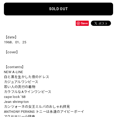
SOLD OUT
Save
【date】
1968．01．25
【cover】
【contents】
NEW A-LINE
白と黒を生かした夜のドレス
カジュアルワンピース
若い人の流行の着物
カラフルなAラインワンピース
cape look '68
Jean shrimpton
カンツォーネの女王ミルバのおしゃれ拝見
ANTHONY PERKINS トニーは永遠のアイビーボーイ
アクセサリー小辞典