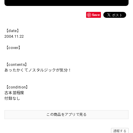
Save
【date】
2004.11.22
【cover】
【contents】
あったかくてノスタルジックが気分！
【condition】
古本並程度
付録なし
この商品をアプリで見る
通報する