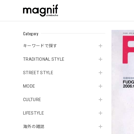
Category
キーワードで探す
TRADITIONAL STYLE
STREET STYLE
MODE
CULTURE
LIFESTYLE
海外の雑誌