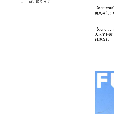
買い取ります
【content
東京発信！
【conditio
古本並程度
付録なし