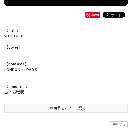
Save
【date】
2006.04.01
【cover】
【contents】
LONDON vs PARIS
【condition】
古本並程度
この商品をアプリで見る
通報する