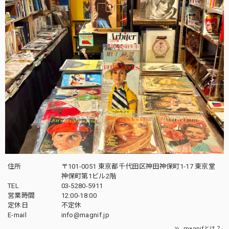
住所
〒101-0051 東京都千代田区神田神保町1-17 東京堂
神保町第1ビル2階
TEL
03-5280-5911
営業時間
12:00-18:00
定休日
不定休
E-mail
info@magnif.jp
magnifとは？