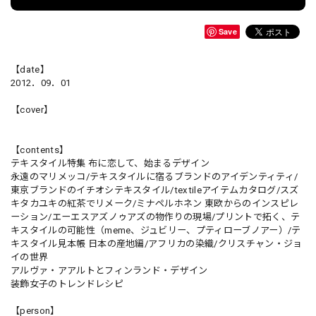
Save
【date】
2012．09．01
【cover】
【contents】
テキスタイル特集 布に恋して、始まるデザイン
永遠のマリメッコ/テキスタイルに宿るブランドのアイデンティティ/
東京ブランドのイチオシテキスタイル/textileアイテムカタログ/スズ
キタカユキの紅茶でリメーク/ミナペルホネン 東欧からのインスピレ
ーション/エーエスアズノゥアズの物作りの現場/プリントで拓く、テ
キスタイルの可能性（meme、ジュビリー、プティローブノアー）/テ
キスタイル見本帳 日本の産地編/アフリカの染織/クリスチャン・ジョ
イの世界
アルヴァ・アアルトとフィンランド・デザイン
装飾女子のトレンドレシピ
【person】