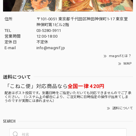
住所
〒101-0051 東京都千代田区神田神保町1-17 東京堂
神保町第1ビル2階
TEL
03-5280-5911
営業時間
12:00-18:00
定休日
不定休
E-mail
info@magnif.jp
magnifとは？
MAP
送料について
「こねこ便」対応商品なら
全国一律 420円
配達はポスト投函です。到着日時をご指定いただいても対応できませんのでご了承
ください。（システム上の都合により、ご注文時に日時指定の操作が出来てしま
うのですが実際には承れません）
送料について
SEARCH