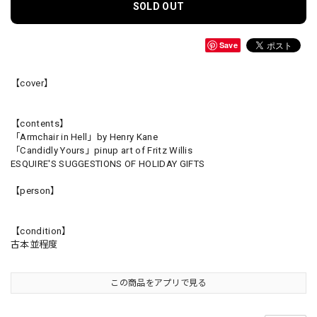
SOLD OUT
Save
【cover】
【contents】
「Armchair in Hell」by Henry Kane
「Candidly Yours」pinup art of Fritz Willis
ESQUIRE'S SUGGESTIONS OF HOLIDAY GIFTS
【person】
【condition】
古本並程度
この商品をアプリで見る