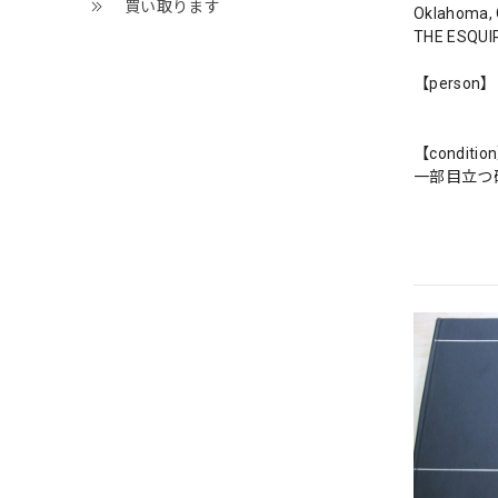
買い取ります
Oklahom
THE ESQUIR
【person】
【conditio
一部目立つ