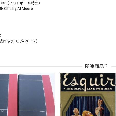
a, OK!（フットボール特集）
E GIRL by Al Moore
n】
破れあり（広告ページ）
関連商品？