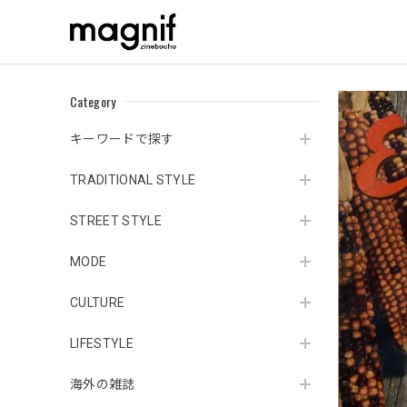
Category
キーワードで探す
TRADITIONAL STYLE
STREET STYLE
MODE
CULTURE
LIFESTYLE
海外の雑誌