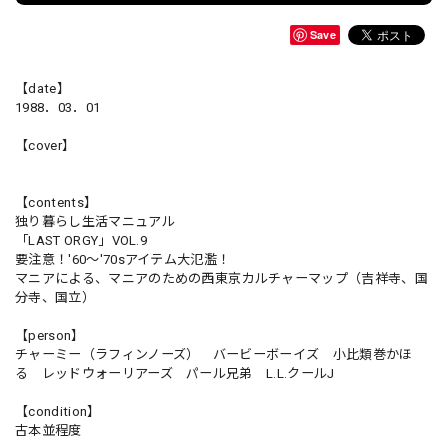
Save
【date】
1988．03．01
【cover】
【contents】
独り暮らし生活マニュアル
「LAST ORGY」VOL.9
要注意！'60～'70sアイテム大氾濫！
マニアによる、マニアのための西東京カルチャーマップ（吉祥寺、国
分寺、国立）
【person】
チャーミー（ラフィンノーズ） バービーボーイズ 小比類巻かほ
る レッドウォーリアーズ パール兄弟 L.L.クールJ
【condition】
古本並程度