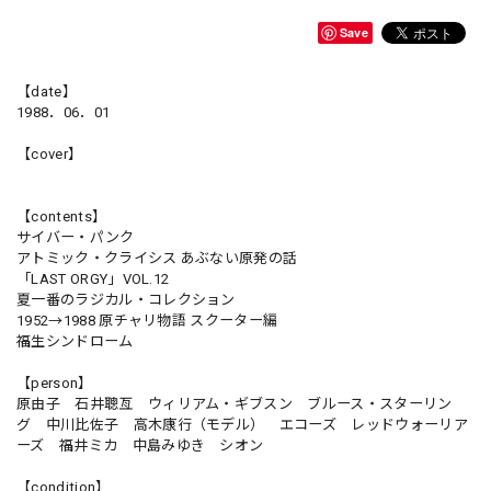
Save
【date】
1988．06．01
【cover】
【contents】
サイバー・パンク
アトミック・クライシス あぶない原発の話
「LAST ORGY」VOL.12
夏一番のラジカル・コレクション
1952→1988 原チャリ物語 スクーター編
福生シンドローム
【person】
原由子 石井聰亙 ウィリアム・ギブスン ブルース・スターリン
グ 中川比佐子 高木康行（モデル） エコーズ レッドウォーリア
ーズ 福井ミカ 中島みゆき シオン
【condition】