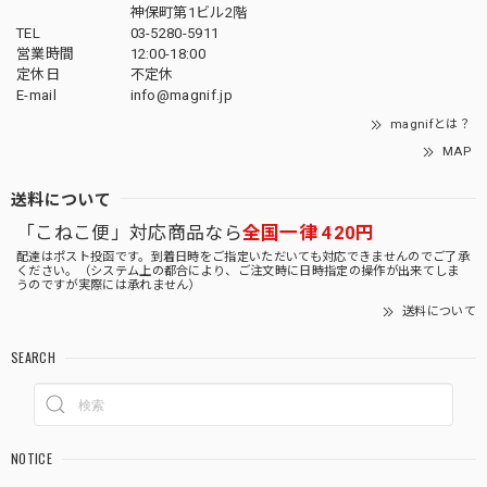
神保町第1ビル2階
TEL
03-5280-5911
営業時間
12:00-18:00
定休日
不定休
E-mail
info@magnif.jp
magnifとは？
MAP
送料について
「こねこ便」対応商品なら
全国一律 420円
配達はポスト投函です。到着日時をご指定いただいても対応できませんのでご了承
ください。（システム上の都合により、ご注文時に日時指定の操作が出来てしま
うのですが実際には承れません）
送料について
SEARCH
NOTICE