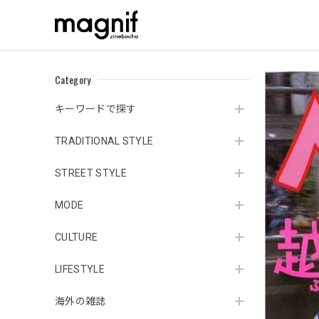
Category
キーワードで探す
TRADITIONAL STYLE
STREET STYLE
MODE
CULTURE
LIFESTYLE
海外の雑誌