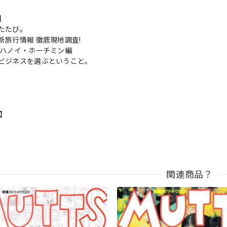
s】
たたび。
新旅行情報 徹底現地調査!
 ハノイ・ホーチミン編
ビジネスを選ぶということ。
n】
関連商品？