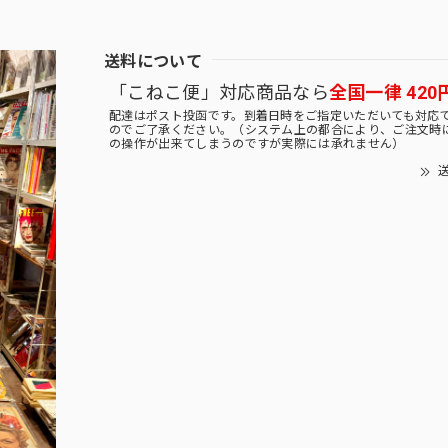
送料について
「こねこ便」対応商品なら
全国一律 420
配達はポスト投函です。到着日時をご指定いただいても対応
のでご了承ください。（システム上の都合により、ご注文時
の操作が出来てしまうのですが実際には承れません）
送