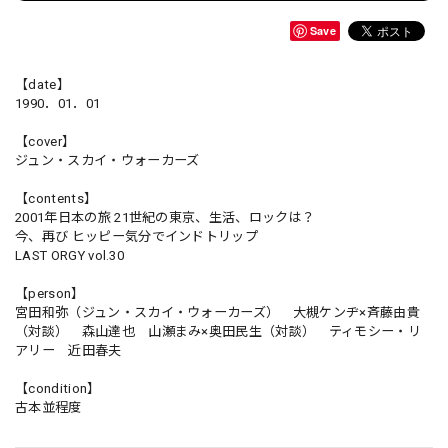
Save
【date】
1990．01．01
【cover】
ジュン・スカイ・ウォーカーズ
【contents】
2001年日本の旅 21世紀の東京、生活、ロックは？
今、再び ヒッピー気分でインドトリップ
LAST ORGY vol.30
【person】
宮田和弥（ジュン・スカイ・ウォーカーズ） 大槻ケンヂ×斉藤由貴
（対談） 森山達也 山瀬まみ×奥田民生（対談） ティモシー・リ
アリー 近田春夫
【condition】
古本並程度