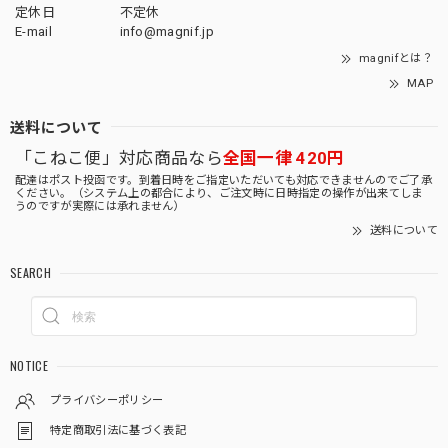
定休日
不定休
E-mail
info@magnif.jp
magnifとは？
MAP
送料について
「こねこ便」対応商品なら
全国一律 420円
配達はポスト投函です。到着日時をご指定いただいても対応できませんのでご了承
ください。（システム上の都合により、ご注文時に日時指定の操作が出来てしま
うのですが実際には承れません）
送料について
SEARCH
NOTICE
プライバシーポリシー
特定商取引法に基づく表記