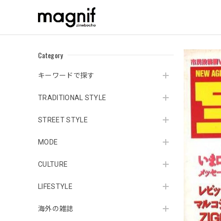
Category
キーワードで探す
TRADITIONAL STYLE
STREET STYLE
MODE
CULTURE
LIFESTYLE
海外の雑誌