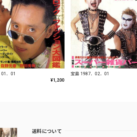
宝島 1987．02．01
．01．01
¥1,200
送料について