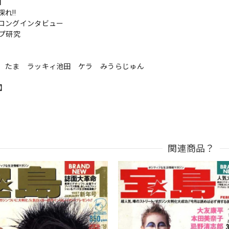
s】
れ!!
ロングインタビュー
ープ研究
 たま ラッキィ池田 ケラ みうらじゅん
n】
関連商品？