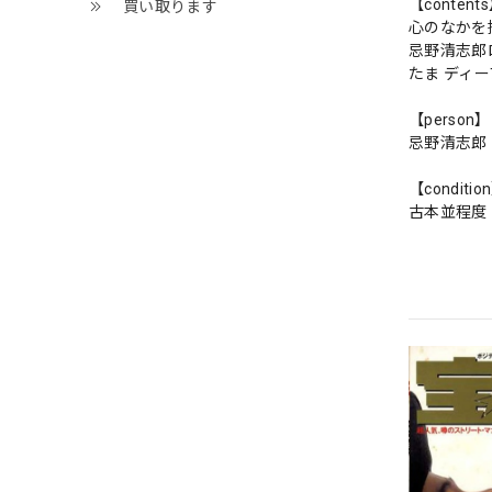
【content
買い取ります
心のなかを探
忌野清志郎
たま ディ
【person】
忌野清志郎
【conditio
古本並程度