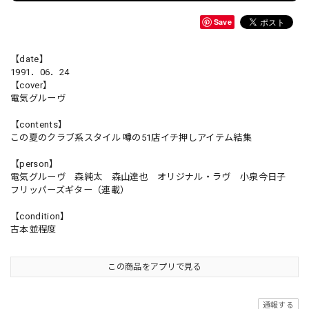
Save
【date】
1991．06．24
【cover】
電気グルーヴ
【contents】
この夏のクラブ系スタイル 噂の51店イチ押しアイテム結集
【person】
電気グルーヴ 森純太 森山達也 オリジナル・ラヴ 小泉今日子
フリッパーズギター（連載）
【condition】
古本並程度
この商品をアプリで見る
通報する