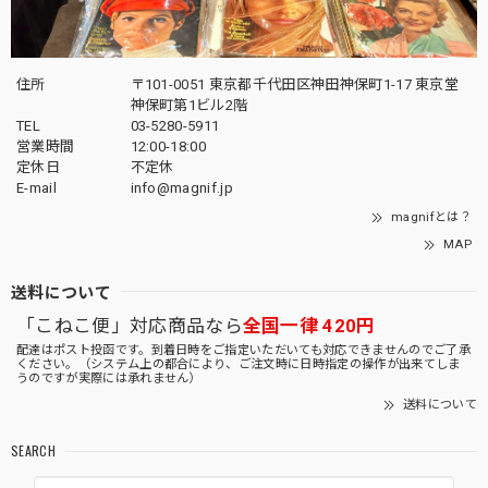
住所
〒101-0051 東京都千代田区神田神保町1-17 東京堂
神保町第1ビル2階
TEL
03-5280-5911
営業時間
12:00-18:00
定休日
不定休
E-mail
info@magnif.jp
magnifとは？
MAP
送料について
「こねこ便」対応商品なら
全国一律 420円
配達はポスト投函です。到着日時をご指定いただいても対応できませんのでご了承
ください。（システム上の都合により、ご注文時に日時指定の操作が出来てしま
うのですが実際には承れません）
送料について
SEARCH