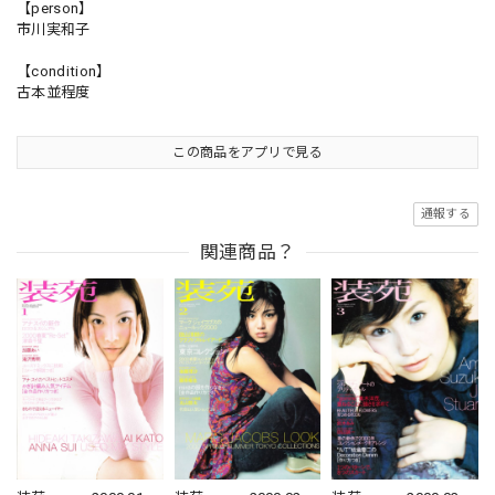
【person】
市川実和子
【condition】
古本並程度
この商品をアプリで見る
通報する
関連商品？