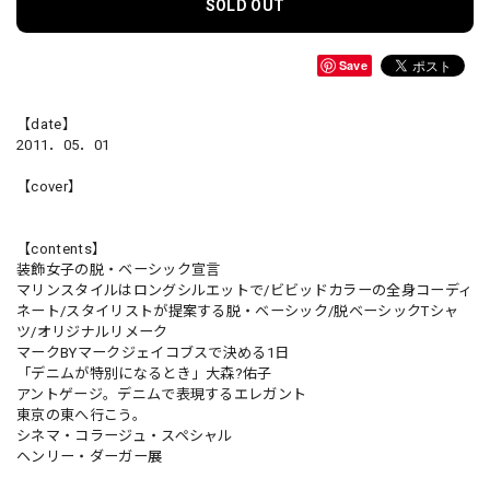
SOLD OUT
Save
【date】
2011．05．01
【cover】
【contents】
装飾女子の脱・ベーシック宣言
マリンスタイルはロングシルエットで/ビビッドカラーの全身コーディ
ネート/スタイリストが提案する脱・ベーシック/脱ベーシックTシャ
ツ/オリジナルリメーク
マークBYマークジェイコブスで決める1日
「デニムが特別になるとき」大森?佑子
アントゲージ。デニムで表現するエレガント
東京の東へ行こう。
シネマ・コラージュ・スペシャル
ヘンリー・ダーガー展