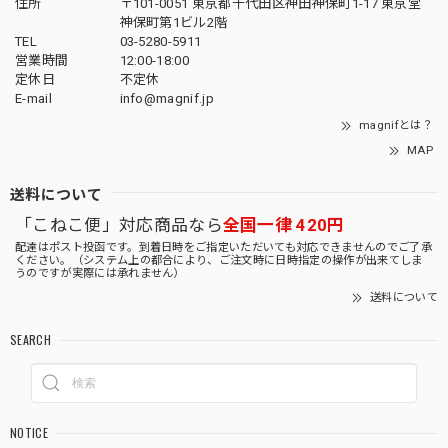
住所
〒101-0051 東京都千代田区神田神保町1-17 東京堂
神保町第1ビル2階
TEL
03-5280-5911
営業時間
12:00-18:00
定休日
不定休
E-mail
info@magnif.jp
magnifとは？
MAP
送料について
「こねこ便」対応商品なら
全国一律 420円
配達はポスト投函です。到着日時をご指定いただいても対応できませんのでご了承
ください。（システム上の都合により、ご注文時に日時指定の操作が出来てしま
うのですが実際には承れません）
送料について
SEARCH
NOTICE