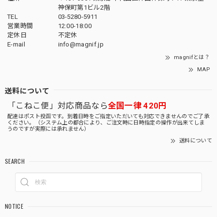
神保町第1ビル2階
TEL
03-5280-5911
営業時間
12:00-18:00
定休日
不定休
E-mail
info@magnif.jp
magnifとは？
MAP
送料について
「こねこ便」対応商品なら
全国一律 420円
配達はポスト投函です。到着日時をご指定いただいても対応できませんのでご了承
ください。（システム上の都合により、ご注文時に日時指定の操作が出来てしま
うのですが実際には承れません）
送料について
SEARCH
NOTICE