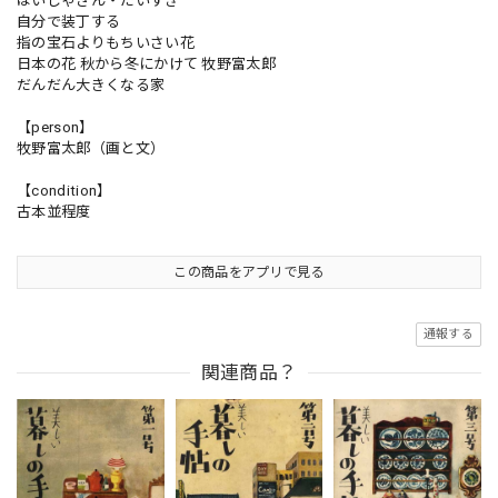
はいしゃさん・だいすき
自分で装丁する
指の宝石よりもちいさい花
日本の花 秋から冬にかけて 牧野富太郎
だんだん大きくなる家
【person】
牧野富太郎（画と文）
【condition】
古本並程度
この商品をアプリで見る
通報する
関連商品？