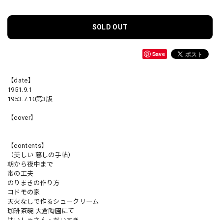
SOLD OUT
Save
【date】
1951.9.1
1953.7.10第3版
【cover】
【contents】
（美しい 暮しの手帖）
朝から夜中まで
帯の工夫
のりまきの作り方
コドモの家
天火なしで作るシュークリーム
珈琲茶碗 大倉陶園にて