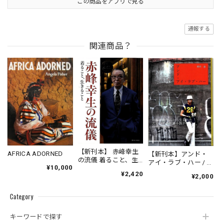
この商品をアプリで見る
通報する
関連商品？
【新刊本】 赤峰幸生
AFRICA ADORNED
【新刊本】アンド・
の流儀 着ること、生
アイ・ラブ・ハー / 鶴
¥10,000
きること
田啓
¥2,420
¥2,000
Category
キーワードで探す