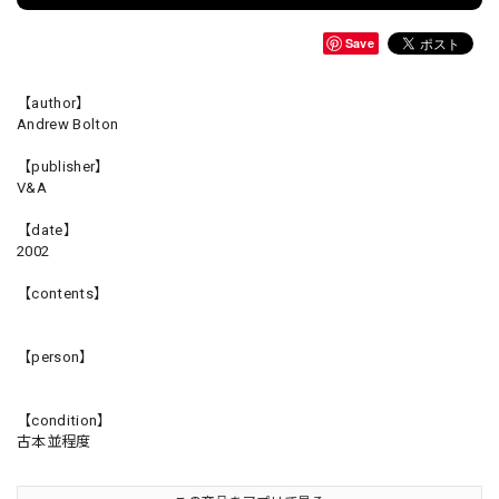
Save
【author】
Andrew Bolton
【publisher】
V&A
【date】
2002
【contents】
【person】
【condition】
古本並程度