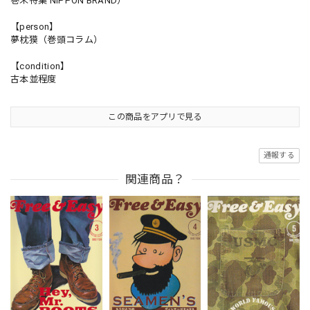
巻末特集 NIPPON BRAND）
【person】
夢枕獏（巻頭コラム）
【condition】
古本並程度
この商品をアプリで見る
通報する
関連商品？