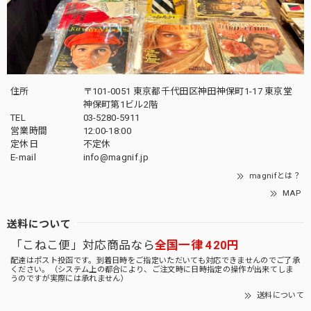
住所
〒101-0051 東京都千代田区神田神保町1-17 東京堂
神保町第1ビル2階
TEL
03-5280-5911
営業時間
12:00-18:00
定休日
不定休
E-mail
info@magnif.jp
magnifとは？
MAP
送料について
「こねこ便」対応商品なら
全国一律 420円
配達はポスト投函です。到着日時をご指定いただいても対応できませんのでご了承
ください。（システム上の都合により、ご注文時に日時指定の操作が出来てしま
うのですが実際には承れません）
送料について