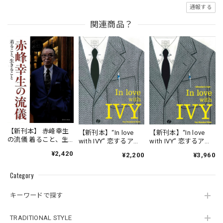
通報する
関連商品？
【新刊本】 赤峰幸生
【新刊本】“In love
【新刊本】“In love
の流儀 着ること、生
with IVY” 恋するアイ
with IVY” 恋するアイ
きること
ビー / Kay Standard
ビー Director's cut /
¥2,420
¥2,200
¥3,960
Style
Enlarged & Revised
Edition 増補改訂版/
Category
Kay Standard Style
キーワードで探す
TRADITIONAL STYLE