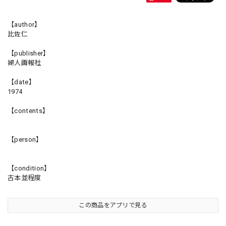
【author】
比佐仁
【publisher】
婦人画報社
【date】
1974
【contents】
【person】
【condition】
古本並程度
この商品をアプリで見る