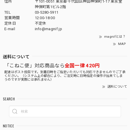
住所
〒101-0051 東京都千代田区神田神保町1-17 東京堂
神保町第1ビル2階
TEL
03-5280-5911
営業時間
12:00-18:00
定休日
不定休
E-mail
info@magnif.jp
magnifとは？
MAP
送料について
「こねこ便」対応商品なら
全国一律 420円
配達はポスト投函です。到着日時をご指定いただいても対応できませんのでご了承
ください。（システム上の都合により、ご注文時に日時指定の操作が出来てしま
うのですが実際には承れません）
送料について
SEARCH
NOTICE