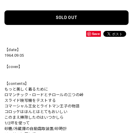
SOLD OUT
Save
【date】
1964.09.05
【cover】
【contents】
もっと美しく着るために
ロマンチック・ロードとチロールの三つの峠
スライド映写機をテストする
コマーシャル王女とライトマン王子の物語
コロッケはほんとはとてもおいしい
このまえ掃除したのはいつかしら
1/2坪を使って
砂糖/冷蔵庫の自動霜取装置/砂時計