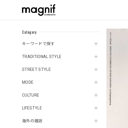
Category
キーワードで探す
TRADITIONAL STYLE
STREET STYLE
MODE
CULTURE
LIFESTYLE
海外の雑誌