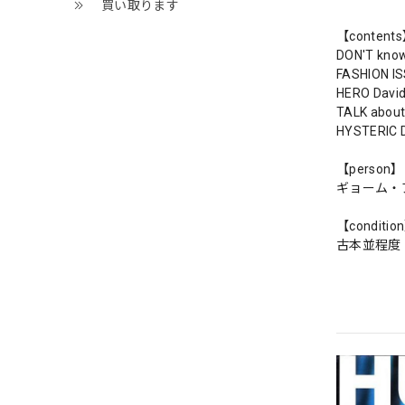
買い取ります
【content
DON'T kno
FASHION I
HERO David
TALK abou
HYSTERIC D
【person】
ギョーム・
【conditio
古本並程度