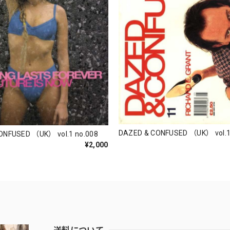
DAZED & CONFUSED （UK） vol.1
ONFUSED （UK） vol.1 no.008
¥2,000
送料について