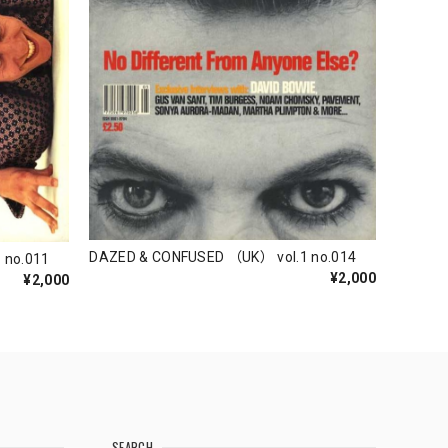
DAZED & CONFUSED （UK） vol.1 no.014
 no.011
¥2,000
¥2,000
SEARCH