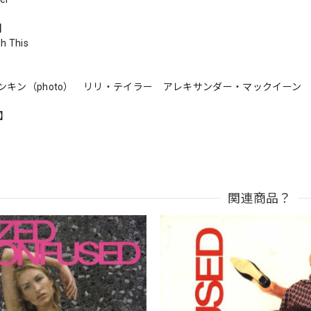
s】
h This
ンキン（photo） リリ・テイラー アレキサンダー・マックイーン
n】
関連商品？