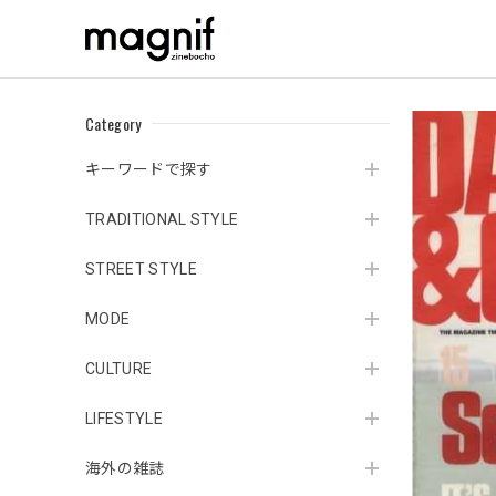
Category
キーワードで探す
TRADITIONAL STYLE
STREET STYLE
MODE
CULTURE
LIFESTYLE
海外の雑誌