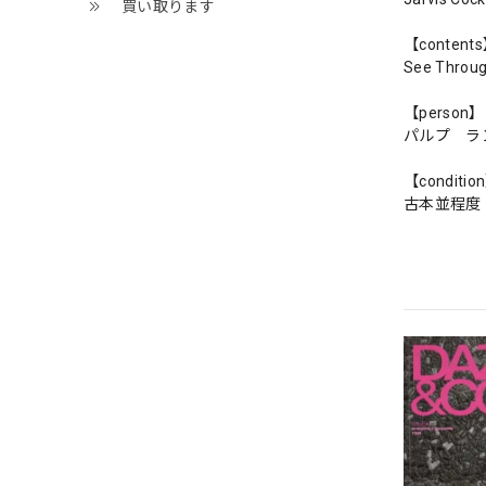
買い取ります
【content
See Throug
【person】
パルプ ラ
【conditio
古本並程度