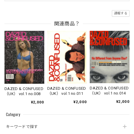
通報する
関連商品？
DAZED & CONFUSED
DAZED & CONFUSED
DAZED & CONFUSED
（UK） vol.1 no.014
（UK） vol.1 no.011
（UK） vol.1 no.008
¥2,000
¥2,000
¥2,000
Category
キーワードで探す