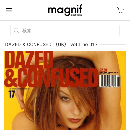
DAZED & CONFUSED （UK） vol.1 no.017