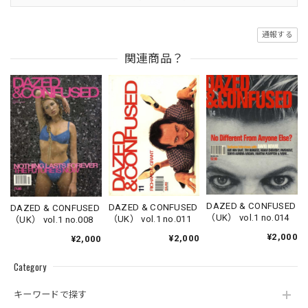
通報する
関連商品？
DAZED & CONFUSED
DAZED & CONFUSED
DAZED & CONFUSED
（UK） vol.1 no.014
（UK） vol.1 no.011
（UK） vol.1 no.008
¥2,000
¥2,000
¥2,000
Category
キーワードで探す