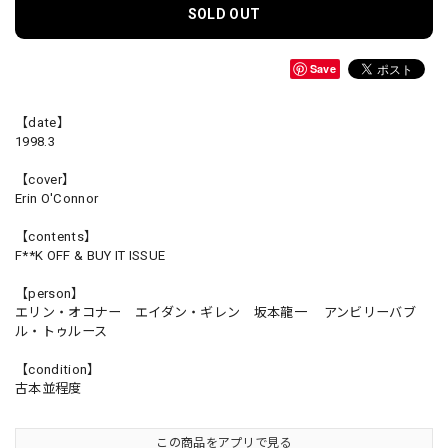
SOLD OUT
Save
【date】
1998.3
【cover】
Erin O'Connor
【contents】
F**K OFF & BUY IT ISSUE
【person】
エリン・オコナー エイダン・ギレン 坂本龍一 アンビリーバブ
ル・トゥルース
【condition】
古本並程度
この商品をアプリで見る