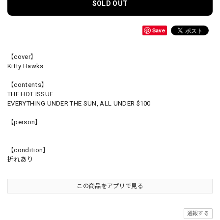
SOLD OUT
Save
【cover】
Kitty Hawks
【contents】
THE HOT ISSUE
EVERYTHING UNDER THE SUN, ALL UNDER $100
【person】
【condition】
折れあり
この商品をアプリで見る
通報する