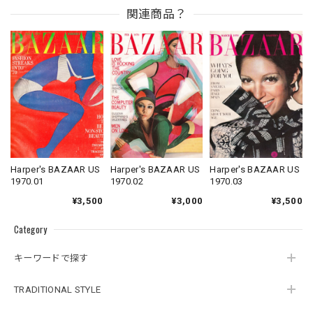
関連商品？
Harper's BAZAAR US
Harper's BAZAAR US
Harper's BAZAAR US
1970.01
1970.02
1970.03
¥3,500
¥3,000
¥3,500
Category
キーワードで探す
TRADITIONAL STYLE