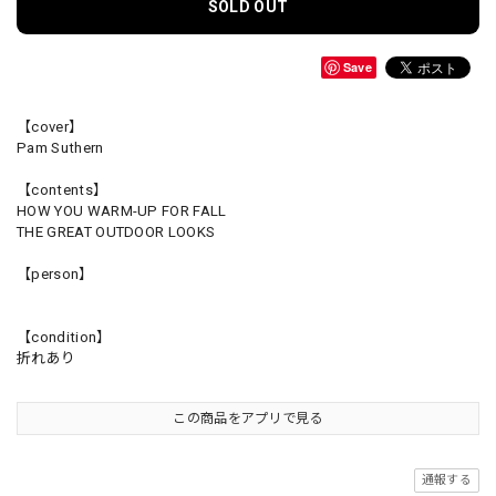
SOLD OUT
Save
【cover】
Pam Suthern
【contents】
HOW YOU WARM-UP FOR FALL
THE GREAT OUTDOOR LOOKS
【person】
【condition】
折れあり
この商品をアプリで見る
通報する