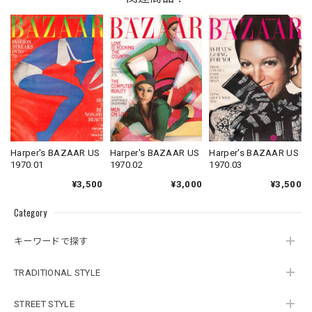
Harper's BAZAAR US
Harper's BAZAAR US
Harper's BAZAAR US
1970.01
1970.02
1970.03
¥3,500
¥3,000
¥3,500
Category
キーワードで探す
TRADITIONAL STYLE
STREET STYLE