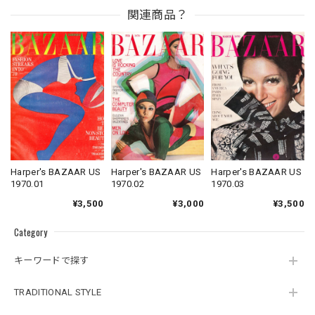
関連商品？
Harper's BAZAAR US
Harper's BAZAAR US
Harper's BAZAAR US
1970.01
1970.02
1970.03
¥3,500
¥3,000
¥3,500
Category
キーワードで探す
TRADITIONAL STYLE