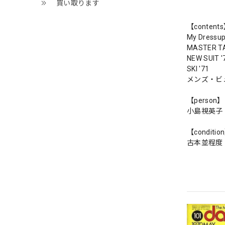
買い取ります
【content
My Dressup
MASTER T
NEW SUIT '
SKI '71
メンズ・ビ
【person】
小島視英子
【conditio
古本並程度