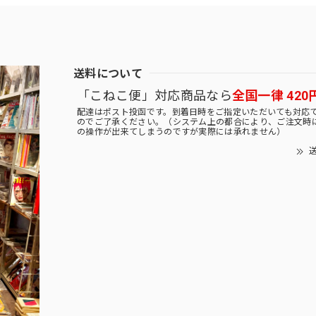
送料について
「こねこ便」対応商品なら
全国一律 420
配達はポスト投函です。到着日時をご指定いただいても対応
のでご了承ください。（システム上の都合により、ご注文時
の操作が出来てしまうのですが実際には承れません）
送