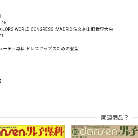
s】
 15
AILORS WORLD CONGRESS :MADRID 注文紳士服世界大会
71
ューティ専科 ドレスアップのための髪型
n】
関連商品？