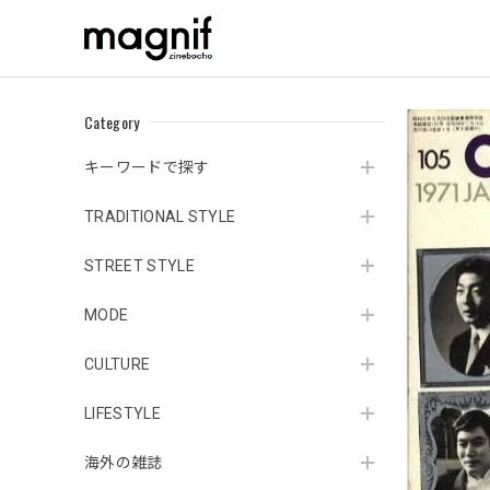
Category
キーワードで探す
TRADITIONAL STYLE
STREET STYLE
MODE
CULTURE
LIFESTYLE
海外の雑誌