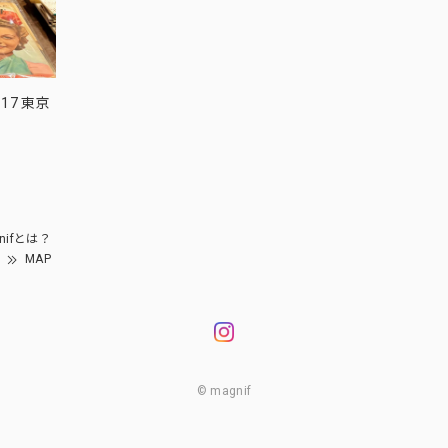
17 東京
nifとは？
MAP
© magnif