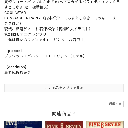
夏姿ショートパンツのさまざま/ヘアスタイルバラエティ（文：くろ
すとしゆき 絵：穂積和夫）
COOL WEAR
F.6.S GARDEN PARTY（石津祥介、くろすとしゆき、ミッキー・カー
チスほか）
現代お洒落学ノート 石津祥介（穂積和夫イラスト）
第21回モナコグランプリ
「僕は貴女のファンです」（絵と文：水森亜土）
【person】
ブリジット・バルドー E.H.エリック（モデル）
【condition】
裏表紙折れあり
この商品をアプリで見る
通報する
関連商品？