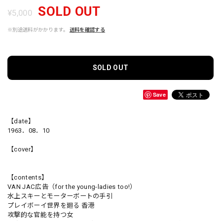
SOLD OUT
¥5,000
※別途送料がかかります。
送料を確認する
SOLD OUT
Save
【date】
1963．08．10
【cover】
【contents】
VAN JAC広告（for the young-ladies too!）
水上スキーとモーターボートの手引
プレイボーイ世界を廻る 香港
攻撃的な官能を持つ女