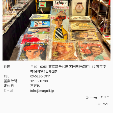
住所
〒101-0051 東京都千代田区神田神保町1-17 東京堂
神保町第1ビル2階
TEL
03-5280-5911
営業時間
12:00-18:00
定休日
不定休
E-mail
info@magnif.jp
magnifとは？
MAP