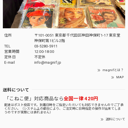
住所
〒101-0051 東京都千代田区神田神保町1-17 東京堂
神保町第1ビル2階
TEL
03-5280-5911
営業時間
12:00-18:00
定休日
不定休
E-mail
info@magnif.jp
magnifとは？
MAP
送料について
「こねこ便」対応商品なら
全国一律 420円
配達はポスト投函です。到着日時をご指定いただいても対応できませんのでご了承
ください。（システム上の都合により、ご注文時に日時指定の操作が出来てしま
うのですが実際には承れません）
送料について