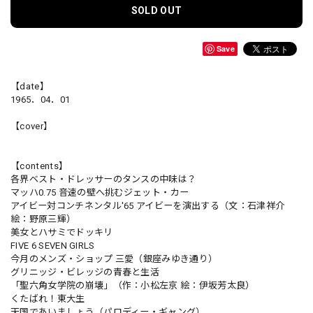
SOLD OUT
Save
【date】
1965．04．01
【cover】
【contents】
各界ベスト・ドレッサーのタンスの中味は？
マッハ0.75 音速の壁へ挑むジェット・カー
アイビー対コンチネンタル'65 アイビーを演出する（文：石津祥介
絵：野原三輝）
美女とハサミでドッキリ
FIVE 6 SEVEN GIRLS
今月のメンズ・ショップ 三愛（銀座みゆき通り）
グリニッジ・ビレッジの青春と生活
「聖六角女学院の崩壊」（作：小松左京 絵：伊坂芳太良）
くたばれ！東大生
天国であいましょう（パロディー・ギャング）