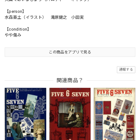
【person】
水森亜土（イラスト） 滝原健之 小田実
【condition】
やや傷み
この商品をアプリで見る
通報する
関連商品？