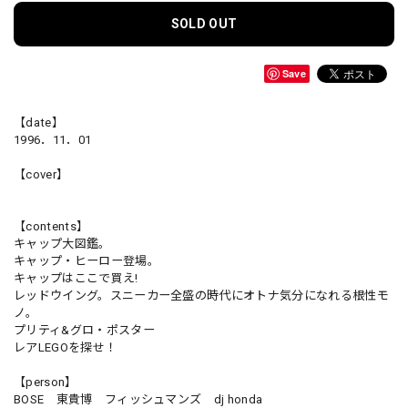
SOLD OUT
Save
【date】
1996．11．01
【cover】
【contents】
キャップ大図鑑。
キャップ・ヒーロー登場。
キャップはここで買え!
レッドウイング。スニーカー全盛の時代にオトナ気分になれる根性モ
ノ。
プリティ&グロ・ポスター
レアLEGOを探せ！
【person】
BOSE 東貴博 フィッシュマンズ dj honda