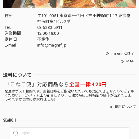
住所
〒101-0051 東京都千代田区神田神保町1-17 東京堂
神保町第1ビル2階
TEL
03-5280-5911
営業時間
12:00-18:00
定休日
不定休
E-mail
info@magnif.jp
magnifとは？
MAP
送料について
「こねこ便」対応商品なら
全国一律 420円
配達はポスト投函です。到着日時をご指定いただいても対応できませんのでご了承
ください。（システム上の都合により、ご注文時に日時指定の操作が出来てしま
うのですが実際には承れません）
送料について
SEARCH