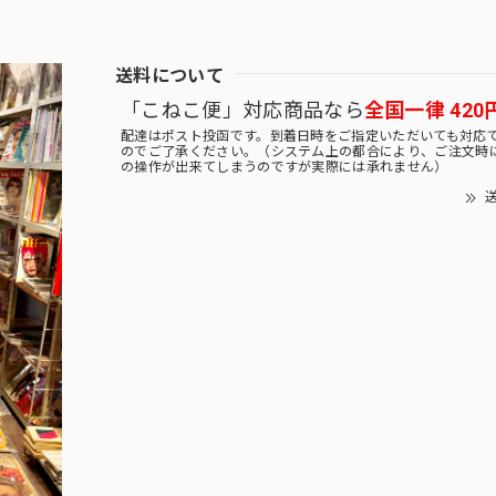
送料について
「こねこ便」対応商品なら
全国一律 420
配達はポスト投函です。到着日時をご指定いただいても対応
のでご了承ください。（システム上の都合により、ご注文時
の操作が出来てしまうのですが実際には承れません）
送