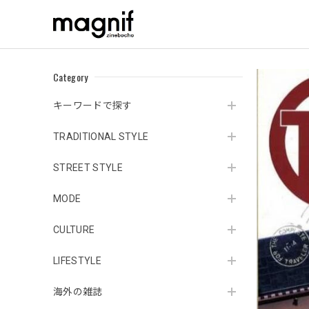
Category
キーワードで探す
TRADITIONAL STYLE
STREET STYLE
MODE
CULTURE
LIFESTYLE
海外の雑誌