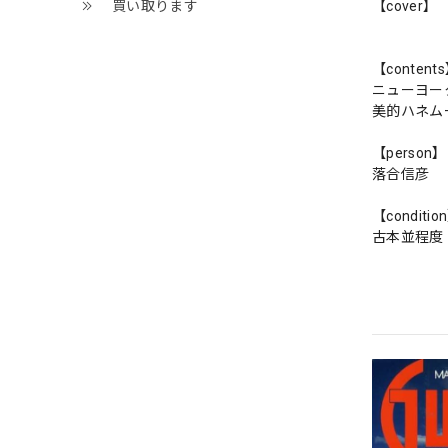
【cover】
買い取ります
【content
ニューヨー
美的ハネム
【person】
落合信彦
【conditio
古本並程度